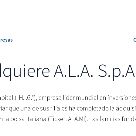
presas
C
dquiere A.L.A. S.p.A
apital ("H.I.G."), empresa líder mundial en inversion
ar que una de sus filiales ha completado la adquis
 en la bolsa italiana (Ticker: ALA.MI). Las familias 