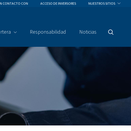
EN CONTACTO CON
ACCESO DE INVERSORES
NUESTROS SITIOS
rtera
Responsabilidad
Noticias
Buscar
En