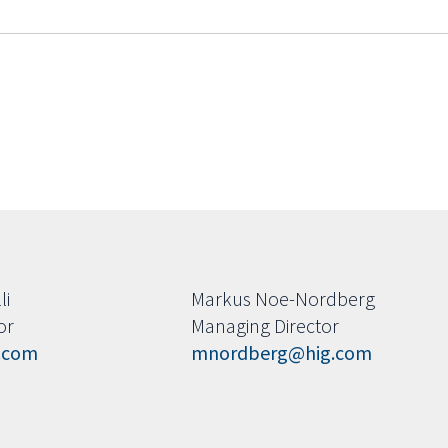
li
Markus Noe-Nordberg
or
Managing Director
.com
mnordberg@hig.com