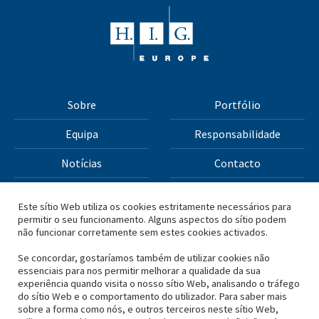
Sobre
Portfólio
Equipa
Responsabilidade
Notícias
Contacto
Termos e Condições
Política de Privacidade
Este sítio Web utiliza os cookies estritamente necessários para
permitir o seu funcionamento. Alguns aspectos do sítio podem
não funcionar corretamente sem estes cookies activados.
Todos os materiais deste site Copyright © 2026 H.I.G.
Capital, LLC
Se concordar, gostaríamos também de utilizar cookies não
essenciais para nos permitir melhorar a qualidade da sua
experiência quando visita o nosso sítio Web, analisando o tráfego
*Com base no capital total angariado pela H.I.G. Capital e
do sítio Web e o comportamento do utilizador. Para saber mais
sobre a forma como nós, e outros terceiros neste sítio Web,
suas filiais.