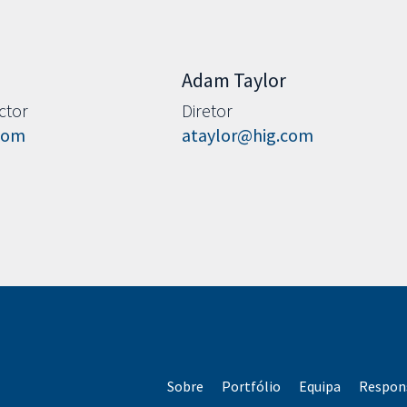
Adam Taylor
ctor
Diretor
com
ataylor@hig.com
Sobre
Portfólio
Equipa
Respons