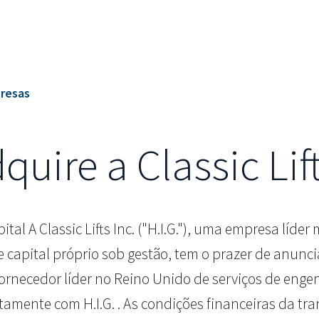
presas
dquire a Classic Lif
pital A Classic Lifts Inc. ("H.I.G."), uma empresa líd
 capital próprio sob gestão, tem o prazer de anuncia
 fornecedor líder no Reino Unido de serviços de eng
untamente com H.I.G. . As condições financeiras da t