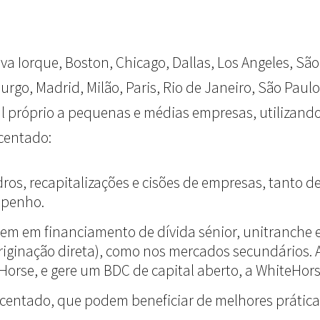
va Iorque, Boston, Chicago, Dallas, Los Angeles, Sã
go, Madrid, Milão, Paris, Rio de Janeiro, São Paulo 
tal próprio a pequenas e médias empresas, utilizand
centado:
dros, recapitalizações e cisões de empresas, tanto
mpenho.
estem em financiamento de dívida sénior, unitranche 
iginação direta), como nos mercados secundários. 
eHorse, e gere um BDC de capital aberto, a WhiteHor
scentado, que podem beneficiar de melhores práticas