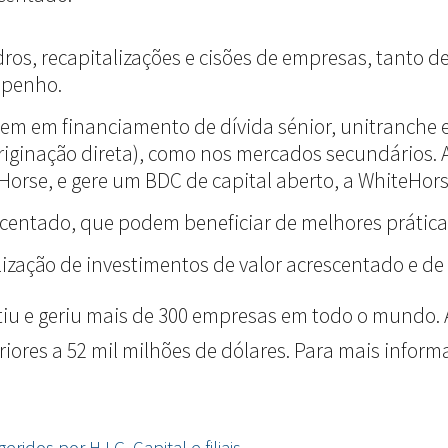
dros, recapitalizações e cisões de empresas, tanto
mpenho.
estem em financiamento de dívida sénior, unitranche 
iginação direta), como nos mercados secundários. 
eHorse, e gere um BDC de capital aberto, a WhiteHor
scentado, que podem beneficiar de melhores práticas
alização de investimentos de valor acrescentado e de 
tiu e geriu mais de 300 empresas em todo o mundo. A
es a 52 mil milhões de dólares. Para mais informaç
dos por H.I.G. Capital e filiais.