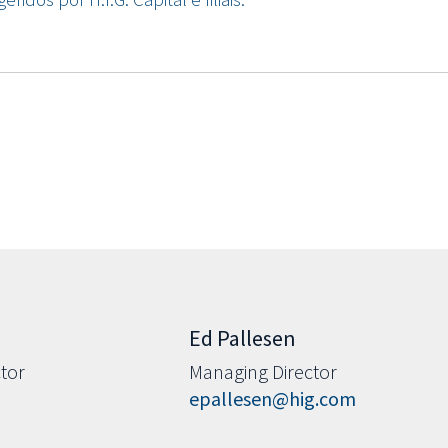
Ed Pallesen
tor
Managing Director
m
epallesen@hig.com