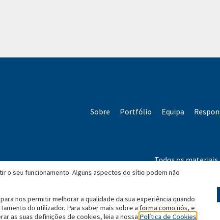
Sobre
Portfólio
Equipa
Respons
Todos os materiais 
*Com base no c
itir o seu funcionamento. Alguns aspectos do sítio podem não
para nos permitir melhorar a qualidade da sua experiência quando
rtamento do utilizador. Para saber mais sobre a forma como nós, e
rar as suas definições de cookies, leia a nossa
Política de Cookies