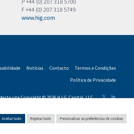
P +44 (0) 207 318 5700
F +44 (0) 207 318 5749
www.hig.com
abilidade
Notícias
Contacto
Termos e Condições
Política de Privacidade
deste site Copyright © 2026 H.I.G. Capital, LLC
apital total angariado pela H.I.G. Capital e suas filiais.
Aceitar tudo
Rejeitar tudo
Personalizar as preferências de cookies
Português