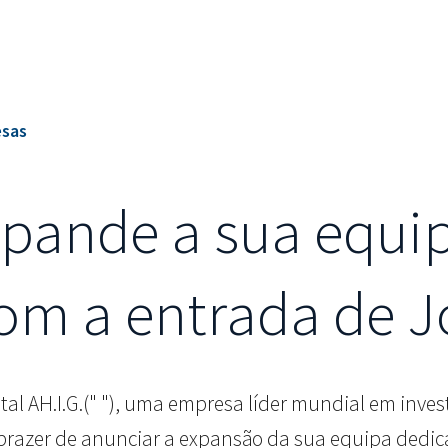
esas
Expande a sua equi
com a entrada de 
ital AH.I.G.(" "), uma empresa líder mundial em inve
o prazer de anunciar a expansão da sua equipa dedic