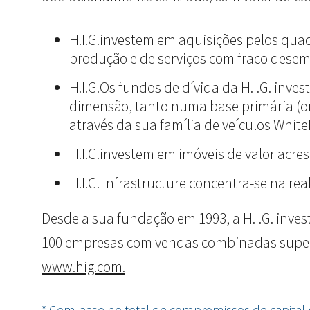
H.I.G.investem em aquisições pelos qua
produção e de serviços com fraco dese
H.I.G.Os fundos de dívida da H.I.G. inv
dimensão, tanto numa base primária (or
através da sua família de veículos Whit
H.I.G.investem em imóveis de valor acre
H.I.G. Infrastructure concentra-se na re
Desde a sua fundação em 1993, a H.I.G. inves
100 empresas com vendas combinadas superior
www.hig.com.
* Com base no total de compromissos de capital geri