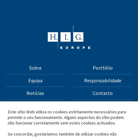
Sobre
Portfólio
Equipa
Responsabilidade
Notícias
Contacto
Termos e Condições
Política de Privacidade
Este sítio Web utiliza os cookies estritamente necessários para
permitir o seu funcionamento. Alguns aspectos do sítio podem
não funcionar corretamente sem estes cookies activados.
Todos os materiais deste site Copyright © 2026 H.I.G.
Capital, LLC
Se concordar, gostaríamos também de utilizar cookies não