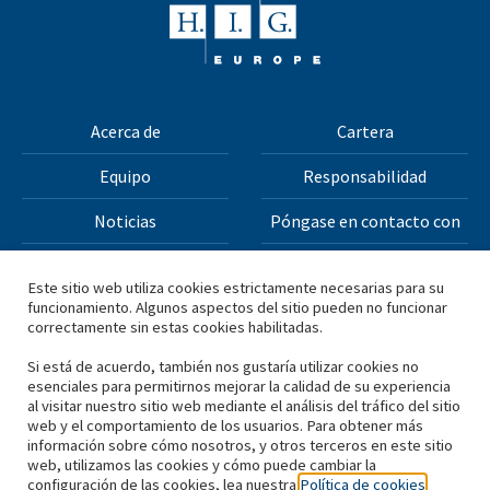
Acerca de
Cartera
Equipo
Responsabilidad
Noticias
Póngase en contacto con
Condiciones generales
Política de privacidad
Este sitio web utiliza cookies estrictamente necesarias para su
funcionamiento. Algunos aspectos del sitio pueden no funcionar
correctamente sin estas cookies habilitadas.
Todos los materiales de este sitio web están protegidos
por derechos de autor © 2026 H.I.G. Capital, LLC
Si está de acuerdo, también nos gustaría utilizar cookies no
esenciales para permitirnos mejorar la calidad de su experiencia
al visitar nuestro sitio web mediante el análisis del tráfico del sitio
*Basado en el capital total obtenido por H.I.G. Capital y sus
web y el comportamiento de los usuarios. Para obtener más
información sobre cómo nosotros, y otros terceros en este sitio
filiales.
web, utilizamos las cookies y cómo puede cambiar la
configuración de las cookies, lea nuestra
Política de cookies